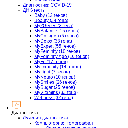
Диагностика COVID-19
ДНК-тесты
Baby (12 генов)
Beauty (34 гена)
My2Genes (2 гена)
MyBalance (15 генов)
MyCollagen (5 генов)
MyDetox (33 гена)
MyExpert (55 генов)
MyFeminity (18 генов)
MyFeminity Age (16 генов)
MyFit (17 генов)
MyImmunity (14 генов)
MyLight (7 генов)
MyNeuro (10 генов)
MySmiles (26 генов)
MySugar (25 генов)
MyVitamins (33 гена)
Wellness (32 гена)
Диагностика
Лучевая диагностика
Компьютерная томография