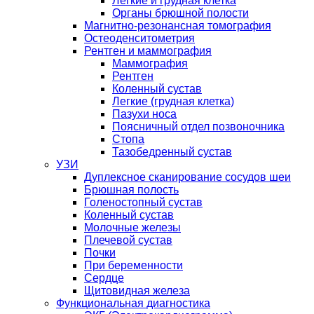
Легкие и грудная клетка
Органы брюшной полости
Магнитно-резонансная томография
Остеоденситометрия
Рентген и маммография
Маммография
Рентген
Коленный сустав
Легкие (грудная клетка)
Пазухи носа
Поясничный отдел позвоночника
Стопа
Тазобедренный сустав
УЗИ
Дуплексное сканирование сосудов шеи
Брюшная полость
Голеностопный сустав
Коленный сустав
Молочные железы
Плечевой сустав
Почки
При беременности
Сердце
Щитовидная железа
Функциональная диагностика