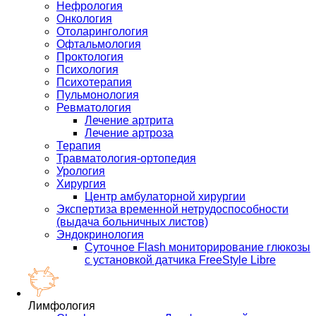
Нефрология
Онкология
Отоларингология
Офтальмология
Проктология
Психология
Психотерапия
Пульмонология
Ревматология
Лечение артрита
Лечение артроза
Терапия
Травматология-ортопедия
Урология
Хирургия
Центр амбулаторной хирургии
Экспертиза временной нетрудоспособности
(выдача больничных листов)
Эндокринология
Суточное Flash мониторирование глюкозы
с установкой датчика FreeStyle Libre
Лимфология