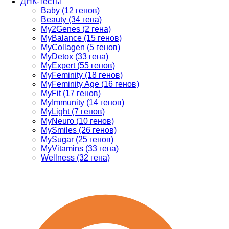
ДНК-тесты
Baby (12 генов)
Beauty (34 гена)
My2Genes (2 гена)
MyBalance (15 генов)
MyCollagen (5 генов)
MyDetox (33 гена)
MyExpert (55 генов)
MyFeminity (18 генов)
MyFeminity Age (16 генов)
MyFit (17 генов)
MyImmunity (14 генов)
MyLight (7 генов)
MyNeuro (10 генов)
MySmiles (26 генов)
MySugar (25 генов)
MyVitamins (33 гена)
Wellness (32 гена)