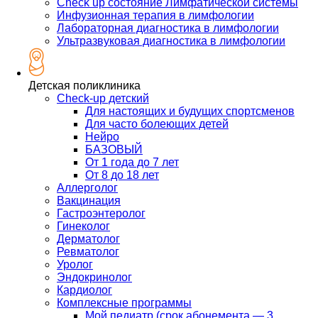
Check up состояние Лимфатической системы
Инфузионная терапия в лимфологии
Лабораторная диагностика в лимфологии
Ультразвуковая диагностика в лимфологии
Детская поликлиника
Check-up детский
Для настоящих и будущих спортсменов
Для часто болеющих детей
Нейро
БАЗОВЫЙ
От 1 года до 7 лет
От 8 до 18 лет
Аллерголог
Вакцинация
Гастроэнтеролог
Гинеколог
Дерматолог
Ревматолог
Уролог
Эндокринолог
Кардиолог
Комплексные программы
Мой педиатр (срок абонемента — 3