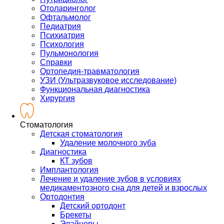
Отоларинголог
Офтальмолог
Педиатрия
Психиатрия
Психология
Пульмонология
Справки
Ортопедия-травматология
УЗИ (Ультразвуковое исследование)
Функциональная диагностика
Хирургия
Стоматология
Детская стоматология
Удаление молочного зуба
Диагностика
КТ зубов
Имплантология
Лечение и удаление зубов в условиях
медикаментозного сна для детей и взрослых
Ортодонтия
Детский ортодонт
Брекеты
Элайнеры