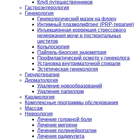
Клуб путешественников
Гастроэнтерология
Гинекология
Гинекологический мазок на флору
Интимный плазмолифтинг (PRP-терапия)
Инъекционная коррекция стрессового
недержания мочи и посткоитальных
циститов
Кольпоскопия
Пайпель-биопсия эндометрия
Профилактический осмотр у гинеколога
Установка внутриматочной спирали
Эстетическая гинекология
Гирудотерапия
Дерматология
Удаление новообразований
Удаление папиллом
Кардиология
Комплексные программы обследования
Массаж
Неврология
Лечение головной боли
Лечение мигрени
Лечение полинейропатии
Лечение радикулита