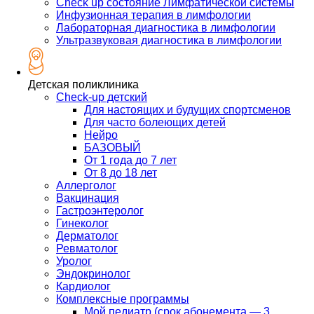
Check up состояние Лимфатической системы
Инфузионная терапия в лимфологии
Лабораторная диагностика в лимфологии
Ультразвуковая диагностика в лимфологии
Детская поликлиника
Check-up детский
Для настоящих и будущих спортсменов
Для часто болеющих детей
Нейро
БАЗОВЫЙ
От 1 года до 7 лет
От 8 до 18 лет
Аллерголог
Вакцинация
Гастроэнтеролог
Гинеколог
Дерматолог
Ревматолог
Уролог
Эндокринолог
Кардиолог
Комплексные программы
Мой педиатр (срок абонемента — 3