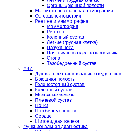
Легкие и грудная клетка
Органы брюшной полости
Магнитно-резонансная томография
Остеоденситометрия
Рентген и маммография
Маммография
Рентген
Коленный сустав
Легкие (грудная клетка)
Пазухи носа
Поясничный отдел позвоночника
Стопа
Тазобедренный сустав
УЗИ
Дуплексное сканирование сосудов шеи
Брюшная полость
Голеностопный сустав
Коленный сустав
Молочные железы
Плечевой сустав
Почки
При беременности
Сердце
Щитовидная железа
Функциональная диагностика