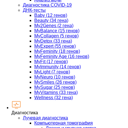
Диагностика COVID-19
ДНК-тесты
Baby (12 генов)
Beauty (34 гена)
My2Genes (2 гена)
MyBalance (15 генов)
MyCollagen (5 генов)
MyDetox (33 гена)
MyExpert (55 генов)
MyFeminity (18 генов)
MyFeminity Age (16 генов)
MyFit (17 генов)
MyImmunity (14 генов)
MyLight (7 генов)
MyNeuro (10 генов)
MySmiles (26 генов)
MySugar (25 генов)
MyVitamins (33 гена)
Wellness (32 гена)
Диагностика
Лучевая диагностика
Компьютерная томография