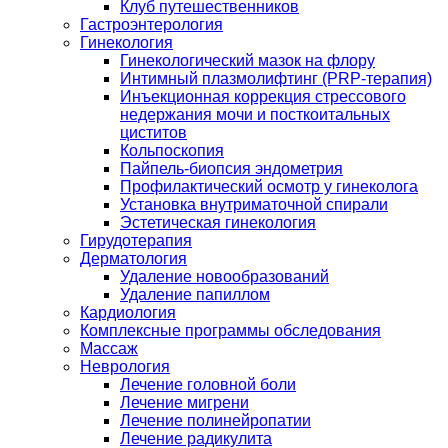
Клуб путешественников
Гастроэнтерология
Гинекология
Гинекологический мазок на флору
Интимный плазмолифтинг (PRP-терапия)
Инъекционная коррекция стрессового
недержания мочи и посткоитальных
циститов
Кольпоскопия
Пайпель-биопсия эндометрия
Профилактический осмотр у гинеколога
Установка внутриматочной спирали
Эстетическая гинекология
Гирудотерапия
Дерматология
Удаление новообразований
Удаление папиллом
Кардиология
Комплексные программы обследования
Массаж
Неврология
Лечение головной боли
Лечение мигрени
Лечение полинейропатии
Лечение радикулита