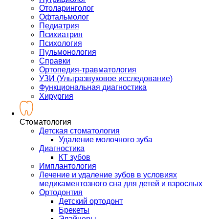
Отоларинголог
Офтальмолог
Педиатрия
Психиатрия
Психология
Пульмонология
Справки
Ортопедия-травматология
УЗИ (Ультразвуковое исследование)
Функциональная диагностика
Хирургия
Стоматология
Детская стоматология
Удаление молочного зуба
Диагностика
КТ зубов
Имплантология
Лечение и удаление зубов в условиях
медикаментозного сна для детей и взрослых
Ортодонтия
Детский ортодонт
Брекеты
Элайнеры