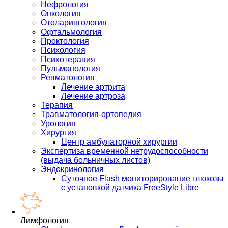
Нефрология
Онкология
Отоларингология
Офтальмология
Проктология
Психология
Психотерапия
Пульмонология
Ревматология
Лечение артрита
Лечение артроза
Терапия
Травматология-ортопедия
Урология
Хирургия
Центр амбулаторной хирургии
Экспертиза временной нетрудоспособности
(выдача больничных листов)
Эндокринология
Суточное Flash мониторирование глюкозы
с установкой датчика FreeStyle Libre
Лимфология