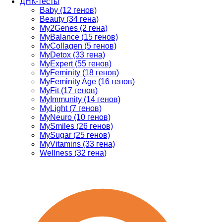
ДНК-тесты
Baby (12 генов)
Beauty (34 гена)
My2Genes (2 гена)
MyBalance (15 генов)
MyCollagen (5 генов)
MyDetox (33 гена)
MyExpert (55 генов)
MyFeminity (18 генов)
MyFeminity Age (16 генов)
MyFit (17 генов)
MyImmunity (14 генов)
MyLight (7 генов)
MyNeuro (10 генов)
MySmiles (26 генов)
MySugar (25 генов)
MyVitamins (33 гена)
Wellness (32 гена)