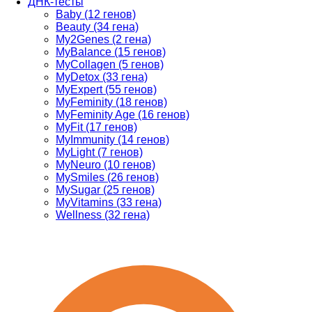
ДНК-тесты
Baby (12 генов)
Beauty (34 гена)
My2Genes (2 гена)
MyBalance (15 генов)
MyCollagen (5 генов)
MyDetox (33 гена)
MyExpert (55 генов)
MyFeminity (18 генов)
MyFeminity Age (16 генов)
MyFit (17 генов)
MyImmunity (14 генов)
MyLight (7 генов)
MyNeuro (10 генов)
MySmiles (26 генов)
MySugar (25 генов)
MyVitamins (33 гена)
Wellness (32 гена)