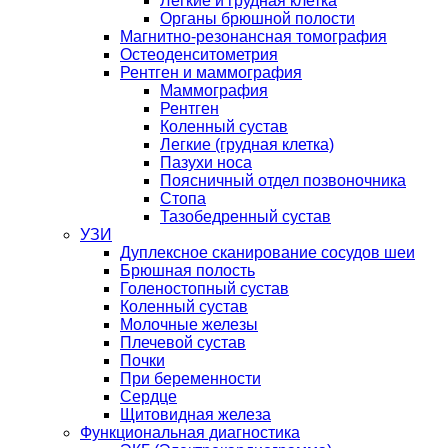
Легкие и грудная клетка
Органы брюшной полости
Магнитно-резонансная томография
Остеоденситометрия
Рентген и маммография
Маммография
Рентген
Коленный сустав
Легкие (грудная клетка)
Пазухи носа
Поясничный отдел позвоночника
Стопа
Тазобедренный сустав
УЗИ
Дуплексное сканирование сосудов шеи
Брюшная полость
Голеностопный сустав
Коленный сустав
Молочные железы
Плечевой сустав
Почки
При беременности
Сердце
Щитовидная железа
Функциональная диагностика