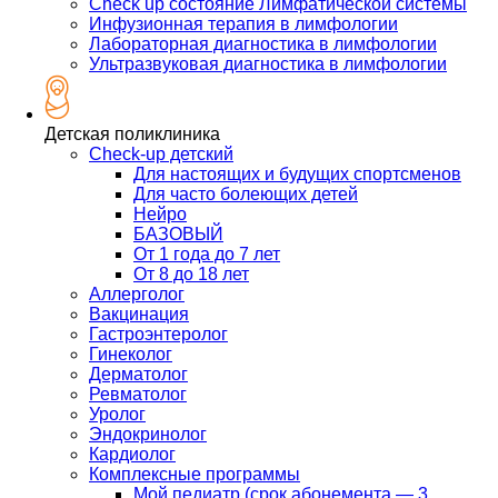
Check up состояние Лимфатической системы
Инфузионная терапия в лимфологии
Лабораторная диагностика в лимфологии
Ультразвуковая диагностика в лимфологии
Детская поликлиника
Check-up детский
Для настоящих и будущих спортсменов
Для часто болеющих детей
Нейро
БАЗОВЫЙ
От 1 года до 7 лет
От 8 до 18 лет
Аллерголог
Вакцинация
Гастроэнтеролог
Гинеколог
Дерматолог
Ревматолог
Уролог
Эндокринолог
Кардиолог
Комплексные программы
Мой педиатр (срок абонемента — 3