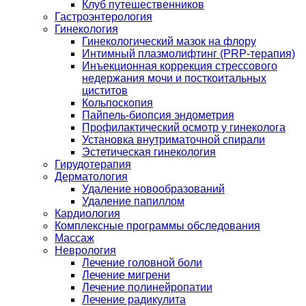
Клуб путешественников
Гастроэнтерология
Гинекология
Гинекологический мазок на флору
Интимный плазмолифтинг (PRP-терапия)
Инъекционная коррекция стрессового
недержания мочи и посткоитальных
циститов
Кольпоскопия
Пайпель-биопсия эндометрия
Профилактический осмотр у гинеколога
Установка внутриматочной спирали
Эстетическая гинекология
Гирудотерапия
Дерматология
Удаление новообразований
Удаление папиллом
Кардиология
Комплексные программы обследования
Массаж
Неврология
Лечение головной боли
Лечение мигрени
Лечение полинейропатии
Лечение радикулита