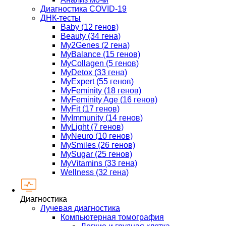
Диагностика COVID-19
ДНК-тесты
Baby (12 генов)
Beauty (34 гена)
My2Genes (2 гена)
MyBalance (15 генов)
MyCollagen (5 генов)
MyDetox (33 гена)
MyExpert (55 генов)
MyFeminity (18 генов)
MyFeminity Age (16 генов)
MyFit (17 генов)
MyImmunity (14 генов)
MyLight (7 генов)
MyNeuro (10 генов)
MySmiles (26 генов)
MySugar (25 генов)
MyVitamins (33 гена)
Wellness (32 гена)
Диагностика
Лучевая диагностика
Компьютерная томография