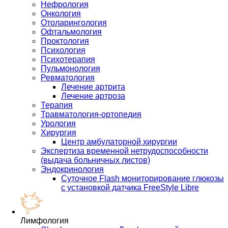
Нефрология
Онкология
Отоларингология
Офтальмология
Проктология
Психология
Психотерапия
Пульмонология
Ревматология
Лечение артрита
Лечение артроза
Терапия
Травматология-ортопедия
Урология
Хирургия
Центр амбулаторной хирургии
Экспертиза временной нетрудоспособности
(выдача больничных листов)
Эндокринология
Суточное Flash мониторирование глюкозы
с установкой датчика FreeStyle Libre
Лимфология