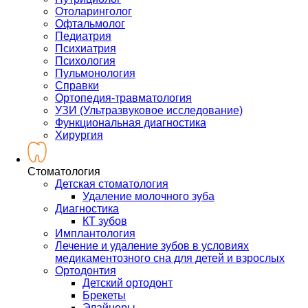
Отоларинголог
Офтальмолог
Педиатрия
Психиатрия
Психология
Пульмонология
Справки
Ортопедия-травматология
УЗИ (Ультразвуковое исследование)
Функциональная диагностика
Хирургия
Стоматология
Детская стоматология
Удаление молочного зуба
Диагностика
КТ зубов
Имплантология
Лечение и удаление зубов в условиях
медикаментозного сна для детей и взрослых
Ортодонтия
Детский ортодонт
Брекеты
Элайнеры