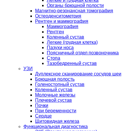
Легкие и грудная клетка
Органы брюшной полости
Магнитно-резонансная томография
Остеоденситометрия
Рентген и маммография
Маммография
Рентген
Коленный сустав
Легкие (грудная клетка)
Пазухи носа
Поясничный отдел позвоночника
Стопа
Тазобедренный сустав
УЗИ
Дуплексное сканирование сосудов шеи
Брюшная полость
Голеностопный сустав
Коленный сустав
Молочные железы
Плечевой сустав
Почки
При беременности
Сердце
Щитовидная железа
Функциональная диагностика