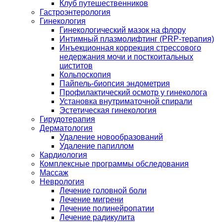
Клуб путешественников
Гастроэнтерология
Гинекология
Гинекологический мазок на флору
Интимный плазмолифтинг (PRP-терапия)
Инъекционная коррекция стрессового
недержания мочи и посткоитальных
циститов
Кольпоскопия
Пайпель-биопсия эндометрия
Профилактический осмотр у гинеколога
Установка внутриматочной спирали
Эстетическая гинекология
Гирудотерапия
Дерматология
Удаление новообразований
Удаление папиллом
Кардиология
Комплексные программы обследования
Массаж
Неврология
Лечение головной боли
Лечение мигрени
Лечение полинейропатии
Лечение радикулита