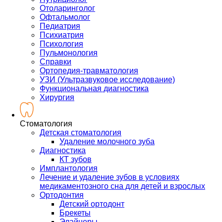
Отоларинголог
Офтальмолог
Педиатрия
Психиатрия
Психология
Пульмонология
Справки
Ортопедия-травматология
УЗИ (Ультразвуковое исследование)
Функциональная диагностика
Хирургия
Стоматология
Детская стоматология
Удаление молочного зуба
Диагностика
КТ зубов
Имплантология
Лечение и удаление зубов в условиях
медикаментозного сна для детей и взрослых
Ортодонтия
Детский ортодонт
Брекеты
Элайнеры