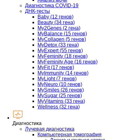
Диагностика COVID-19
ДНК-тесты
Baby (12 генов)
Beauty (34 гена)
My2Genes (2 гена)
MyBalance (15 генов)
MyCollagen (5 генов)
MyDetox (33 гена)
MyExpert (55 генов)
MyFeminity (18 генов)
MyFeminity Age (16 генов)
MyFit (17 генов)
MyImmunity (14 генов)
MyLight (7 генов)
MyNeuro (10 генов)
MySmiles (26 генов)
MySugar (25 генов)
MyVitamins (33 гена)
Wellness (32 гена)
Диагностика
Лучевая диагностика
Компьютерная томография