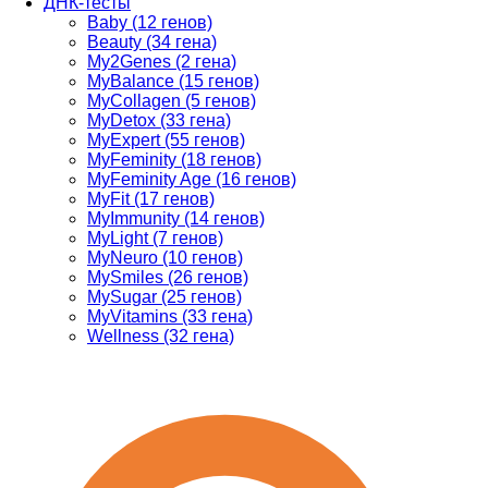
ДНК-тесты
Baby (12 генов)
Beauty (34 гена)
My2Genes (2 гена)
MyBalance (15 генов)
MyCollagen (5 генов)
MyDetox (33 гена)
MyExpert (55 генов)
MyFeminity (18 генов)
MyFeminity Age (16 генов)
MyFit (17 генов)
MyImmunity (14 генов)
MyLight (7 генов)
MyNeuro (10 генов)
MySmiles (26 генов)
MySugar (25 генов)
MyVitamins (33 гена)
Wellness (32 гена)