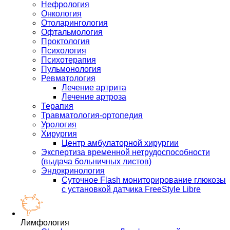
Нефрология
Онкология
Отоларингология
Офтальмология
Проктология
Психология
Психотерапия
Пульмонология
Ревматология
Лечение артрита
Лечение артроза
Терапия
Травматология-ортопедия
Урология
Хирургия
Центр амбулаторной хирургии
Экспертиза временной нетрудоспособности
(выдача больничных листов)
Эндокринология
Суточное Flash мониторирование глюкозы
с установкой датчика FreeStyle Libre
Лимфология