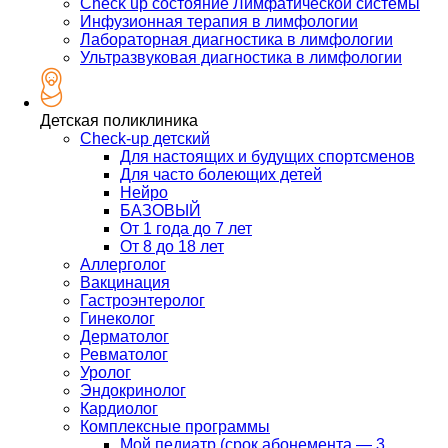
Check up состояние Лимфатической системы
Инфузионная терапия в лимфологии
Лабораторная диагностика в лимфологии
Ультразвуковая диагностика в лимфологии
Детская поликлиника
Check-up детский
Для настоящих и будущих спортсменов
Для часто болеющих детей
Нейро
БАЗОВЫЙ
От 1 года до 7 лет
От 8 до 18 лет
Аллерголог
Вакцинация
Гастроэнтеролог
Гинеколог
Дерматолог
Ревматолог
Уролог
Эндокринолог
Кардиолог
Комплексные программы
Мой педиатр (срок абонемента — 3