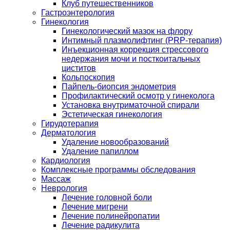
Клуб путешественников
Гастроэнтерология
Гинекология
Гинекологический мазок на флору
Интимный плазмолифтинг (PRP-терапия)
Инъекционная коррекция стрессового
недержания мочи и посткоитальных
циститов
Кольпоскопия
Пайпель-биопсия эндометрия
Профилактический осмотр у гинеколога
Установка внутриматочной спирали
Эстетическая гинекология
Гирудотерапия
Дерматология
Удаление новообразований
Удаление папиллом
Кардиология
Комплексные программы обследования
Массаж
Неврология
Лечение головной боли
Лечение мигрени
Лечение полинейропатии
Лечение радикулита