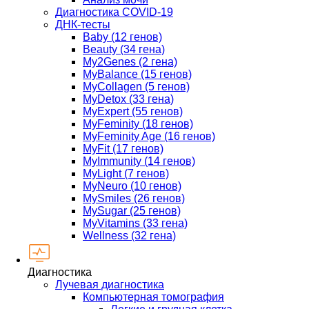
Диагностика COVID-19
ДНК-тесты
Baby (12 генов)
Beauty (34 гена)
My2Genes (2 гена)
MyBalance (15 генов)
MyCollagen (5 генов)
MyDetox (33 гена)
MyExpert (55 генов)
MyFeminity (18 генов)
MyFeminity Age (16 генов)
MyFit (17 генов)
MyImmunity (14 генов)
MyLight (7 генов)
MyNeuro (10 генов)
MySmiles (26 генов)
MySugar (25 генов)
MyVitamins (33 гена)
Wellness (32 гена)
Диагностика
Лучевая диагностика
Компьютерная томография