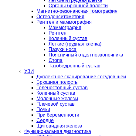
Легкие и грудная клетка
Органы брюшной полости
Магнитно-резонансная томография
Остеоденситометрия
Рентген и маммография
Маммография
Рентген
Коленный сустав
Легкие (грудная клетка)
Пазухи носа
Поясничный отдел позвоночника
Стопа
Тазобедренный сустав
УЗИ
Дуплексное сканирование сосудов шеи
Брюшная полость
Голеностопный сустав
Коленный сустав
Молочные железы
Плечевой сустав
Почки
При беременности
Сердце
Щитовидная железа
Функциональная диагностика