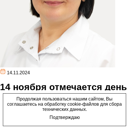
14.11.2024
14 ноября отмечается день
эндокринолога!⁣⁣⠀ ⠀ ⁣⁣⠀
14 ноября отмечается день эндокринолога!⁣⁣⠀
⠀ ⁣⁣⠀
Мы от всей души поздравляем коллег с