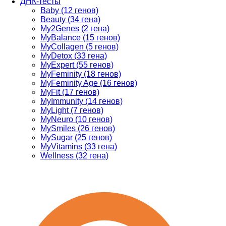
ДНК-тесты
Baby (12 генов)
Beauty (34 гена)
My2Genes (2 гена)
MyBalance (15 генов)
MyCollagen (5 генов)
MyDetox (33 гена)
MyExpert (55 генов)
MyFeminity (18 генов)
MyFeminity Age (16 генов)
MyFit (17 генов)
MyImmunity (14 генов)
MyLight (7 генов)
MyNeuro (10 генов)
MySmiles (26 генов)
MySugar (25 генов)
MyVitamins (33 гена)
Wellness (32 гена)