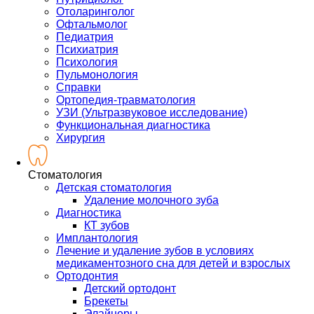
Отоларинголог
Офтальмолог
Педиатрия
Психиатрия
Психология
Пульмонология
Справки
Ортопедия-травматология
УЗИ (Ультразвуковое исследование)
Функциональная диагностика
Хирургия
Стоматология
Детская стоматология
Удаление молочного зуба
Диагностика
КТ зубов
Имплантология
Лечение и удаление зубов в условиях
медикаментозного сна для детей и взрослых
Ортодонтия
Детский ортодонт
Брекеты
Элайнеры