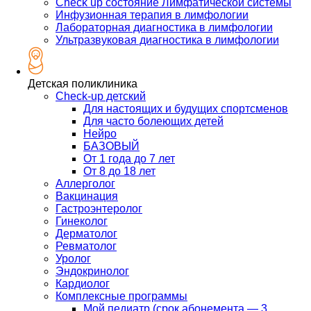
Check up состояние Лимфатической системы
Инфузионная терапия в лимфологии
Лабораторная диагностика в лимфологии
Ультразвуковая диагностика в лимфологии
Детская поликлиника
Check-up детский
Для настоящих и будущих спортсменов
Для часто болеющих детей
Нейро
БАЗОВЫЙ
От 1 года до 7 лет
От 8 до 18 лет
Аллерголог
Вакцинация
Гастроэнтеролог
Гинеколог
Дерматолог
Ревматолог
Уролог
Эндокринолог
Кардиолог
Комплексные программы
Мой педиатр (срок абонемента — 3