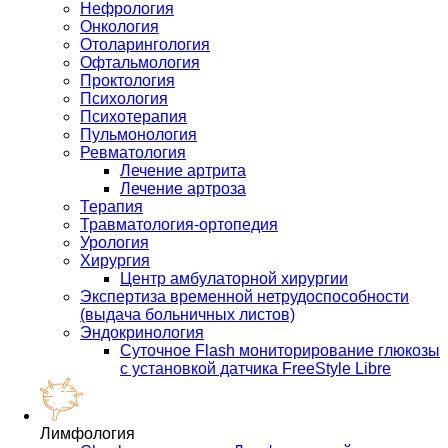
Нефрология
Онкология
Отоларингология
Офтальмология
Проктология
Психология
Психотерапия
Пульмонология
Ревматология
Лечение артрита
Лечение артроза
Терапия
Травматология-ортопедия
Урология
Хирургия
Центр амбулаторной хирургии
Экспертиза временной нетрудоспособности
(выдача больничных листов)
Эндокринология
Суточное Flash мониторирование глюкозы
с установкой датчика FreeStyle Libre
Лимфология