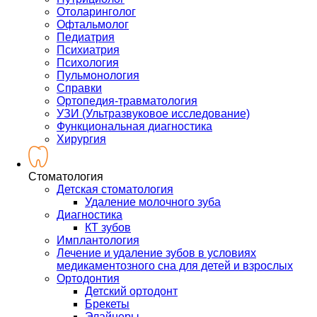
Отоларинголог
Офтальмолог
Педиатрия
Психиатрия
Психология
Пульмонология
Справки
Ортопедия-травматология
УЗИ (Ультразвуковое исследование)
Функциональная диагностика
Хирургия
Стоматология
Детская стоматология
Удаление молочного зуба
Диагностика
КТ зубов
Имплантология
Лечение и удаление зубов в условиях
медикаментозного сна для детей и взрослых
Ортодонтия
Детский ортодонт
Брекеты
Элайнеры