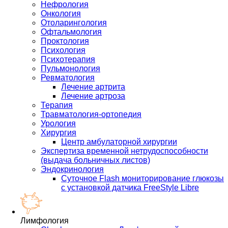
Нефрология
Онкология
Отоларингология
Офтальмология
Проктология
Психология
Психотерапия
Пульмонология
Ревматология
Лечение артрита
Лечение артроза
Терапия
Травматология-ортопедия
Урология
Хирургия
Центр амбулаторной хирургии
Экспертиза временной нетрудоспособности
(выдача больничных листов)
Эндокринология
Суточное Flash мониторирование глюкозы
с установкой датчика FreeStyle Libre
Лимфология