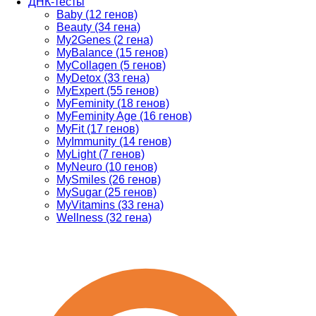
ДНК-тесты
Baby (12 генов)
Beauty (34 гена)
My2Genes (2 гена)
MyBalance (15 генов)
MyCollagen (5 генов)
MyDetox (33 гена)
MyExpert (55 генов)
MyFeminity (18 генов)
MyFeminity Age (16 генов)
MyFit (17 генов)
MyImmunity (14 генов)
MyLight (7 генов)
MyNeuro (10 генов)
MySmiles (26 генов)
MySugar (25 генов)
MyVitamins (33 гена)
Wellness (32 гена)