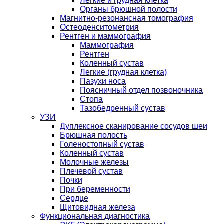
Легкие и грудная клетка
Органы брюшной полости
Магнитно-резонансная томография
Остеоденситометрия
Рентген и маммография
Маммография
Рентген
Коленный сустав
Легкие (грудная клетка)
Пазухи носа
Поясничный отдел позвоночника
Стопа
Тазобедренный сустав
УЗИ
Дуплексное сканирование сосудов шеи
Брюшная полость
Голеностопный сустав
Коленный сустав
Молочные железы
Плечевой сустав
Почки
При беременности
Сердце
Щитовидная железа
Функциональная диагностика