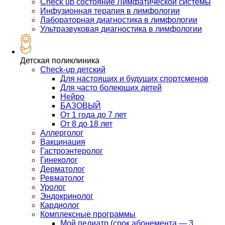
Check up состояние Лимфатической системы
Инфузионная терапия в лимфологии
Лабораторная диагностика в лимфологии
Ультразвуковая диагностика в лимфологии
Детская поликлиника
Check-up детский
Для настоящих и будущих спортсменов
Для часто болеющих детей
Нейро
БАЗОВЫЙ
От 1 года до 7 лет
От 8 до 18 лет
Аллерголог
Вакцинация
Гастроэнтеролог
Гинеколог
Дерматолог
Ревматолог
Уролог
Эндокринолог
Кардиолог
Комплексные программы
Мой педиатр (срок абонемента — 3