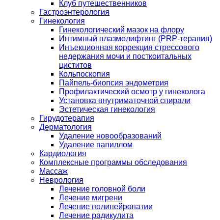
Клуб путешественников
Гастроэнтерология
Гинекология
Гинекологический мазок на флору
Интимный плазмолифтинг (PRP-терапия)
Инъекционная коррекция стрессового
недержания мочи и посткоитальных
циститов
Кольпоскопия
Пайпель-биопсия эндометрия
Профилактический осмотр у гинеколога
Установка внутриматочной спирали
Эстетическая гинекология
Гирудотерапия
Дерматология
Удаление новообразований
Удаление папиллом
Кардиология
Комплексные программы обследования
Массаж
Неврология
Лечение головной боли
Лечение мигрени
Лечение полинейропатии
Лечение радикулита