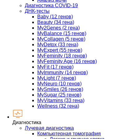
Диагностика COVID-19
ДНК-тесты
Baby (12 генов)
Beauty (34 гена)
My2Genes (2 гена)
MyBalance (15 генов)
MyCollagen (5 генов)
MyDetox (33 гена)
MyExpert (55 генов)
MyFeminity (18 генов)
MyFeminity Age (16 генов)
MyFit (17 генов)
MyImmunity (14 генов)
MyLight (7 генов)
MyNeuro (10 генов)
MySmiles (26 генов)
MySugar (25 генов)
MyVitamins (33 гена)
Wellness (32 гена)
Диагностика
Лучевая диагностика
Компьютерная томография