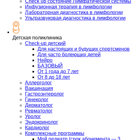
Check up состояние Лимфатической системы
Инфузионная терапия в лимфологии
Лабораторная диагностика в лимфологии
Ультразвуковая диагностика в лимфологии
Детская поликлиника
Check-up детский
Для настоящих и будущих спортсменов
Для часто болеющих детей
Нейро
БАЗОВЫЙ
От 1 года до 7 лет
От 8 до 18 лет
Аллерголог
Вакцинация
Гастроэнтеролог
Гинеколог
Дерматолог
Ревматолог
Уролог
Эндокринолог
Кардиолог
Комплексные программы
Мой педиатр (срок абонемента — 3