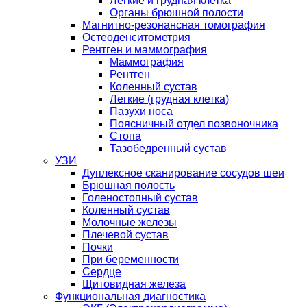
Легкие и грудная клетка
Органы брюшной полости
Магнитно-резонансная томография
Остеоденситометрия
Рентген и маммография
Маммография
Рентген
Коленный сустав
Легкие (грудная клетка)
Пазухи носа
Поясничный отдел позвоночника
Стопа
Тазобедренный сустав
УЗИ
Дуплексное сканирование сосудов шеи
Брюшная полость
Голеностопный сустав
Коленный сустав
Молочные железы
Плечевой сустав
Почки
При беременности
Сердце
Щитовидная железа
Функциональная диагностика