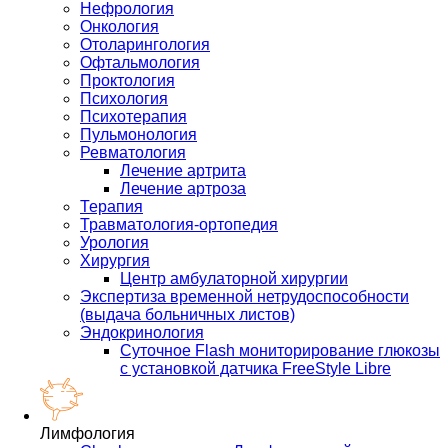
Нефрология
Онкология
Отоларингология
Офтальмология
Проктология
Психология
Психотерапия
Пульмонология
Ревматология
Лечение артрита
Лечение артроза
Терапия
Травматология-ортопедия
Урология
Хирургия
Центр амбулаторной хирургии
Экспертиза временной нетрудоспособности
(выдача больничных листов)
Эндокринология
Суточное Flash мониторирование глюкозы
с установкой датчика FreeStyle Libre
Лимфология