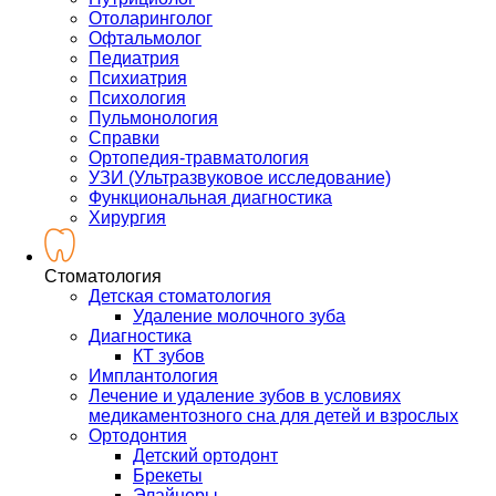
Отоларинголог
Офтальмолог
Педиатрия
Психиатрия
Психология
Пульмонология
Справки
Ортопедия-травматология
УЗИ (Ультразвуковое исследование)
Функциональная диагностика
Хирургия
Стоматология
Детская стоматология
Удаление молочного зуба
Диагностика
КТ зубов
Имплантология
Лечение и удаление зубов в условиях
медикаментозного сна для детей и взрослых
Ортодонтия
Детский ортодонт
Брекеты
Элайнеры