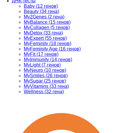
ДНК-тесты
Baby (12 генов)
Beauty (34 гена)
My2Genes (2 гена)
MyBalance (15 генов)
MyCollagen (5 генов)
MyDetox (33 гена)
MyExpert (55 генов)
MyFeminity (18 генов)
MyFeminity Age (16 генов)
MyFit (17 генов)
MyImmunity (14 генов)
MyLight (7 генов)
MyNeuro (10 генов)
MySmiles (26 генов)
MySugar (25 генов)
MyVitamins (33 гена)
Wellness (32 гена)