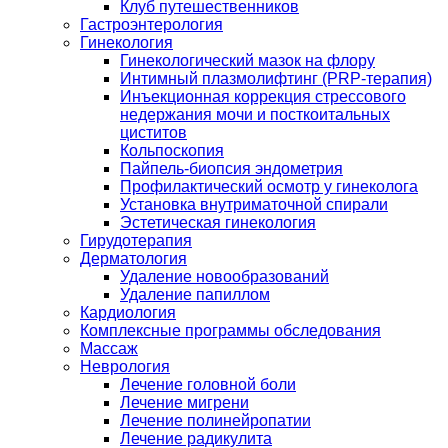
Клуб путешественников
Гастроэнтерология
Гинекология
Гинекологический мазок на флору
Интимный плазмолифтинг (PRP-терапия)
Инъекционная коррекция стрессового
недержания мочи и посткоитальных
циститов
Кольпоскопия
Пайпель-биопсия эндометрия
Профилактический осмотр у гинеколога
Установка внутриматочной спирали
Эстетическая гинекология
Гирудотерапия
Дерматология
Удаление новообразований
Удаление папиллом
Кардиология
Комплексные программы обследования
Массаж
Неврология
Лечение головной боли
Лечение мигрени
Лечение полинейропатии
Лечение радикулита