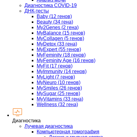
Диагностика COVID-19
ДНК-тесты
Baby (12 генов)
Beauty (34 гена)
My2Genes (2 гена)
MyBalance (15 генов)
MyCollagen (5 генов)
MyDetox (33 гена)
MyExpert (55 генов)
MyFeminity (18 генов)
MyFeminity Age (16 генов)
MyFit (17 генов)
MyImmunity (14 генов)
MyLight (7 генов)
MyNeuro (10 генов)
MySmiles (26 генов)
MySugar (25 генов)
MyVitamins (33 гена)
Wellness (32 гена)
Диагностика
Лучевая диагностика
Компьютерная томография