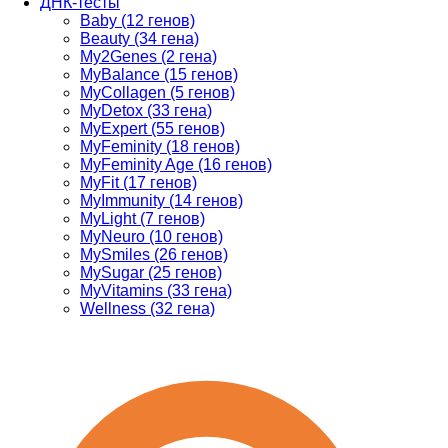
ДНК-тесты
Baby (12 генов)
Beauty (34 гена)
My2Genes (2 гена)
MyBalance (15 генов)
MyCollagen (5 генов)
MyDetox (33 гена)
MyExpert (55 генов)
MyFeminity (18 генов)
MyFeminity Age (16 генов)
MyFit (17 генов)
MyImmunity (14 генов)
MyLight (7 генов)
MyNeuro (10 генов)
MySmiles (26 генов)
MySugar (25 генов)
MyVitamins (33 гена)
Wellness (32 гена)