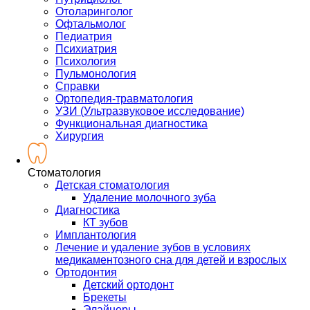
Отоларинголог
Офтальмолог
Педиатрия
Психиатрия
Психология
Пульмонология
Справки
Ортопедия-травматология
УЗИ (Ультразвуковое исследование)
Функциональная диагностика
Хирургия
Стоматология
Детская стоматология
Удаление молочного зуба
Диагностика
КТ зубов
Имплантология
Лечение и удаление зубов в условиях
медикаментозного сна для детей и взрослых
Ортодонтия
Детский ортодонт
Брекеты
Элайнеры