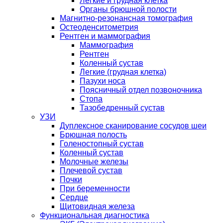
Легкие и грудная клетка
Органы брюшной полости
Магнитно-резонансная томография
Остеоденситометрия
Рентген и маммография
Маммография
Рентген
Коленный сустав
Легкие (грудная клетка)
Пазухи носа
Поясничный отдел позвоночника
Стопа
Тазобедренный сустав
УЗИ
Дуплексное сканирование сосудов шеи
Брюшная полость
Голеностопный сустав
Коленный сустав
Молочные железы
Плечевой сустав
Почки
При беременности
Сердце
Щитовидная железа
Функциональная диагностика