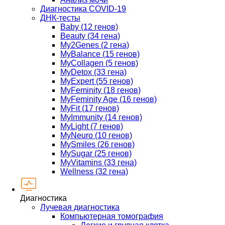
Диагностика COVID-19
ДНК-тесты
Baby (12 генов)
Beauty (34 гена)
My2Genes (2 гена)
MyBalance (15 генов)
MyCollagen (5 генов)
MyDetox (33 гена)
MyExpert (55 генов)
MyFeminity (18 генов)
MyFeminity Age (16 генов)
MyFit (17 генов)
MyImmunity (14 генов)
MyLight (7 генов)
MyNeuro (10 генов)
MySmiles (26 генов)
MySugar (25 генов)
MyVitamins (33 гена)
Wellness (32 гена)
Диагностика
Лучевая диагностика
Компьютерная томография