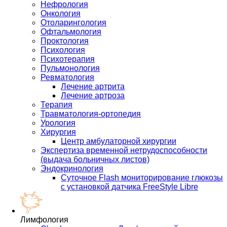
Нефрология
Онкология
Отоларингология
Офтальмология
Проктология
Психология
Психотерапия
Пульмонология
Ревматология
Лечение артрита
Лечение артроза
Терапия
Травматология-ортопедия
Урология
Хирургия
Центр амбулаторной хирургии
Экспертиза временной нетрудоспособности
(выдача больничных листов)
Эндокринология
Суточное Flash мониторирование глюкозы
с установкой датчика FreeStyle Libre
Лимфология