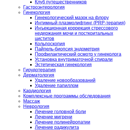
Клуб путешественников
Гастроэнтерология
Гинекология
Гинекологический мазок на флору
Интимный плазмолифтинг (PRP-терапия)
Инъекционная коррекция стрессового
недержания мочи и посткоитальных
циститов
Кольпоскопия
Пайпель-биопсия эндометрия
Профилактический осмотр у гинеколога
Установка внутриматочной спирали
Эстетическая гинекология
Гирудотерапия
Дерматология
Удаление новообразований
Удаление папиллом
Кардиология
Комплексные программы обследования
Массаж
Неврология
Лечение головной боли
Лечение мигрени
Лечение полинейропатии
Лечение радикулита