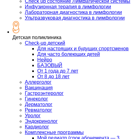
Check up состояние Лимфатической системы
Инфузионная терапия в лимфологии
Лабораторная диагностика в лимфологии
Ультразвуковая диагностика в лимфологии
Детская поликлиника
Check-up детский
Для настоящих и будущих спортсменов
Для часто болеющих детей
Нейро
БАЗОВЫЙ
От 1 года до 7 лет
От 8 до 18 лет
Аллерголог
Вакцинация
Гастроэнтеролог
Гинеколог
Дерматолог
Ревматолог
Уролог
Эндокринолог
Кардиолог
Комплексные программы
Мой педиатр (срок абонемента — 3