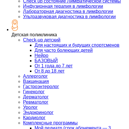
Check up состояние Лимфатической системы
Инфузионная терапия в лимфологии
Лабораторная диагностика в лимфологии
Ультразвуковая диагностика в лимфологии
Детская поликлиника
Check-up детский
Для настоящих и будущих спортсменов
Для часто болеющих детей
Нейро
БАЗОВЫЙ
От 1 года до 7 лет
От 8 до 18 лет
Аллерголог
Вакцинация
Гастроэнтеролог
Гинеколог
Дерматолог
Ревматолог
Уролог
Эндокринолог
Кардиолог
Комплексные программы
Мой педиатр (срок абонемента — 3