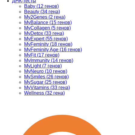
ДНК-тесты
Baby (12 генов)
Beauty (34 гена)
My2Genes (2 гена)
MyBalance (15 генов)
MyCollagen (5 генов)
MyDetox (33 гена)
MyExpert (55 генов)
MyFeminity (18 генов)
MyFeminity Age (16 генов)
MyFit (17 генов)
MyImmunity (14 генов)
MyLight (7 генов)
MyNeuro (10 генов)
MySmiles (26 генов)
MySugar (25 генов)
MyVitamins (33 гена)
Wellness (32 гена)