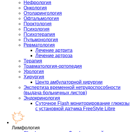
Нефрология
Онкология
Отоларингология
Офтальмология
Проктология
Психология
Психотерапия
Пульмонология
Ревматология
Лечение артрита
Лечение артроза
Терапия
Травматология-ортопедия
Урология
Хирургия
Центр амбулаторной хирургии
Экспертиза временной нетрудоспособности
(выдача больничных листов)
Эндокринология
Суточное Flash мониторирование глюкозы
с установкой датчика FreeStyle Libre
Лимфология