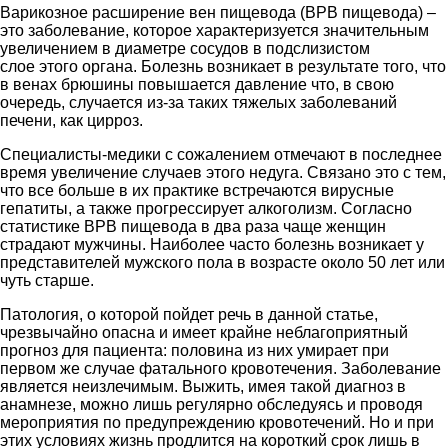
Варикозное расширение вен пищевода (ВРВ пищевода) –
это заболевание, которое характеризуется значительным
увеличением в диаметре сосудов в подслизистом
слое этого органа. Болезнь возникает в результате того, что
в венах брюшины повышается давление что, в свою
очередь, случается из-за таких тяжелых заболеваний
печени, как цирроз.
Специалисты-медики с сожалением отмечают в последнее
время увеличение случаев этого недуга. Связано это с тем,
что все больше в их практике встречаются вирусные
гепатиты, а также прогрессирует алкоголизм. Согласно
статистике ВРВ пищевода в два раза чаще женщин
страдают мужчины. Наиболее часто болезнь возникает у
представителей мужского пола в возрасте около 50 лет или
чуть старше.
Патология, о которой пойдет речь в данной статье,
чрезвычайно опасна и имеет крайне неблагоприятный
прогноз для пациента: половина из них умирает при
первом же случае фатального кровотечения. Заболевание
является неизлечимым. Выжить, имея такой диагноз в
анамнезе, можно лишь регулярно обследуясь и проводя
мероприятия по предупреждению кровотечений. Но и при
этих условиях жизнь продлится на короткий срок лишь в