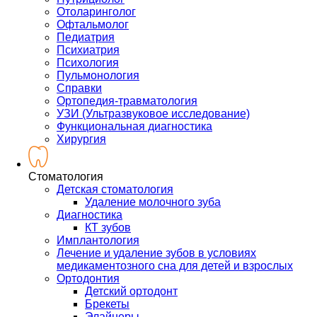
Отоларинголог
Офтальмолог
Педиатрия
Психиатрия
Психология
Пульмонология
Справки
Ортопедия-травматология
УЗИ (Ультразвуковое исследование)
Функциональная диагностика
Хирургия
Стоматология
Детская стоматология
Удаление молочного зуба
Диагностика
КТ зубов
Имплантология
Лечение и удаление зубов в условиях
медикаментозного сна для детей и взрослых
Ортодонтия
Детский ортодонт
Брекеты
Элайнеры