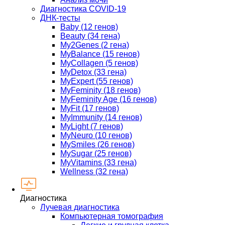
Диагностика COVID-19
ДНК-тесты
Baby (12 генов)
Beauty (34 гена)
My2Genes (2 гена)
MyBalance (15 генов)
MyCollagen (5 генов)
MyDetox (33 гена)
MyExpert (55 генов)
MyFeminity (18 генов)
MyFeminity Age (16 генов)
MyFit (17 генов)
MyImmunity (14 генов)
MyLight (7 генов)
MyNeuro (10 генов)
MySmiles (26 генов)
MySugar (25 генов)
MyVitamins (33 гена)
Wellness (32 гена)
Диагностика
Лучевая диагностика
Компьютерная томография