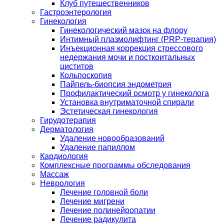
Клуб путешественников
Гастроэнтерология
Гинекология
Гинекологический мазок на флору
Интимный плазмолифтинг (PRP-терапия)
Инъекционная коррекция стрессового
недержания мочи и посткоитальных
циститов
Кольпоскопия
Пайпель-биопсия эндометрия
Профилактический осмотр у гинеколога
Установка внутриматочной спирали
Эстетическая гинекология
Гирудотерапия
Дерматология
Удаление новообразований
Удаление папиллом
Кардиология
Комплексные программы обследования
Массаж
Неврология
Лечение головной боли
Лечение мигрени
Лечение полинейропатии
Лечение радикулита