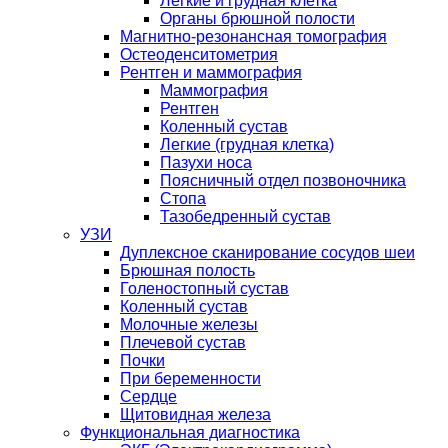
Легкие и грудная клетка
Органы брюшной полости
Магнитно-резонансная томография
Остеоденситометрия
Рентген и маммография
Маммография
Рентген
Коленный сустав
Легкие (грудная клетка)
Пазухи носа
Поясничный отдел позвоночника
Стопа
Тазобедренный сустав
УЗИ
Дуплексное сканирование сосудов шеи
Брюшная полость
Голеностопный сустав
Коленный сустав
Молочные железы
Плечевой сустав
Почки
При беременности
Сердце
Щитовидная железа
Функциональная диагностика