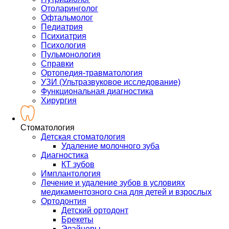
Отоларинголог
Офтальмолог
Педиатрия
Психиатрия
Психология
Пульмонология
Справки
Ортопедия-травматология
УЗИ (Ультразвуковое исследование)
Функциональная диагностика
Хирургия
Стоматология
Детская стоматология
Удаление молочного зуба
Диагностика
КТ зубов
Имплантология
Лечение и удаление зубов в условиях
медикаментозного сна для детей и взрослых
Ортодонтия
Детский ортодонт
Брекеты
Элайнеры