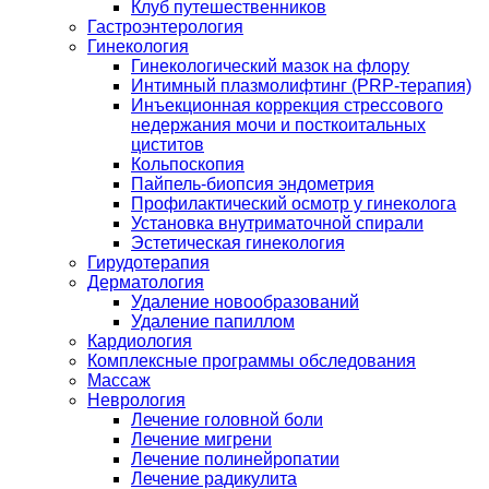
Клуб путешественников
Гастроэнтерология
Гинекология
Гинекологический мазок на флору
Интимный плазмолифтинг (PRP-терапия)
Инъекционная коррекция стрессового
недержания мочи и посткоитальных
циститов
Кольпоскопия
Пайпель-биопсия эндометрия
Профилактический осмотр у гинеколога
Установка внутриматочной спирали
Эстетическая гинекология
Гирудотерапия
Дерматология
Удаление новообразований
Удаление папиллом
Кардиология
Комплексные программы обследования
Массаж
Неврология
Лечение головной боли
Лечение мигрени
Лечение полинейропатии
Лечение радикулита