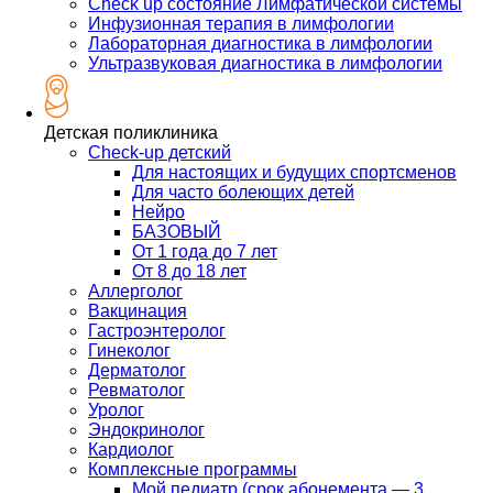
Check up состояние Лимфатической системы
Инфузионная терапия в лимфологии
Лабораторная диагностика в лимфологии
Ультразвуковая диагностика в лимфологии
Детская поликлиника
Check-up детский
Для настоящих и будущих спортсменов
Для часто болеющих детей
Нейро
БАЗОВЫЙ
От 1 года до 7 лет
От 8 до 18 лет
Аллерголог
Вакцинация
Гастроэнтеролог
Гинеколог
Дерматолог
Ревматолог
Уролог
Эндокринолог
Кардиолог
Комплексные программы
Мой педиатр (срок абонемента — 3