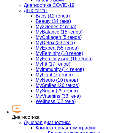
Диагностика COVID-19
ДНК-тесты
Baby (12 генов)
Beauty (34 гена)
My2Genes (2 гена)
MyBalance (15 генов)
MyCollagen (5 генов)
MyDetox (33 гена)
MyExpert (55 генов)
MyFeminity (18 генов)
MyFeminity Age (16 генов)
MyFit (17 генов)
MyImmunity (14 генов)
MyLight (7 генов)
MyNeuro (10 генов)
MySmiles (26 генов)
MySugar (25 генов)
MyVitamins (33 гена)
Wellness (32 гена)
Диагностика
Лучевая диагностика
Компьютерная томография