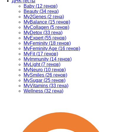
ДНК-тесты
Baby (12 генов)
Beauty (34 гена)
My2Genes (2 гена)
MyBalance (15 генов)
MyCollagen (5 генов)
MyDetox (33 гена)
MyExpert (55 генов)
MyFeminity (18 генов)
MyFeminity Age (16 генов)
MyFit (17 генов)
MyImmunity (14 генов)
MyLight (7 генов)
MyNeuro (10 генов)
MySmiles (26 генов)
MySugar (25 генов)
MyVitamins (33 гена)
Wellness (32 гена)