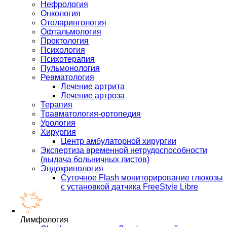
Нефрология
Онкология
Отоларингология
Офтальмология
Проктология
Психология
Психотерапия
Пульмонология
Ревматология
Лечение артрита
Лечение артроза
Терапия
Травматология-ортопедия
Урология
Хирургия
Центр амбулаторной хирургии
Экспертиза временной нетрудоспособности
(выдача больничных листов)
Эндокринология
Суточное Flash мониторирование глюкозы
с установкой датчика FreeStyle Libre
Лимфология