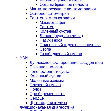
Легкие и грудная клетка
Органы брюшной полости
Магнитно-резонансная томография
Остеоденситометрия
Рентген и маммография
Маммография
Рентген
Коленный сустав
Легкие (грудная клетка)
Пазухи носа
Поясничный отдел позвоночника
Стопа
Тазобедренный сустав
УЗИ
Дуплексное сканирование сосудов шеи
Брюшная полость
Голеностопный сустав
Коленный сустав
Молочные железы
Плечевой сустав
Почки
При беременности
Сердце
Щитовидная железа
Функциональная диагностика